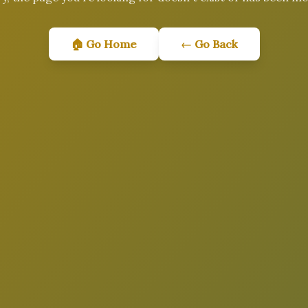
🏠 Go Home
← Go Back